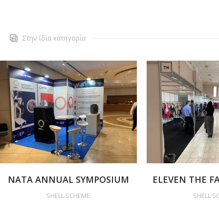
Στην ίδια κατηγορία
NATA ANNUAL SYMPOSIUM
ELEVEN THE F
SHELL SCHEME
SHELL S