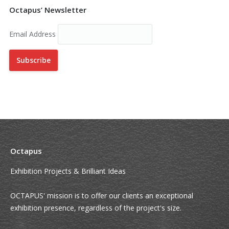
Octapus’ Newsletter
Email Address
Octapus
Exhibition Projects & Brilliant Ideas
OCTAPUS' mission is to offer our clients an exceptional
exhibition presence, regardless of the project's size.