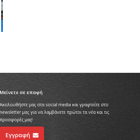
ONE TECH GROUP
ΕΚΘΕΣΙΑΚΑ ΠΕΡΙΠΤΕΡΑ
Ε
Μείνετε σε επαφή
Ακολουθήστε μας στα social media και γραφτείτε στο
newsletter μας για να λαμβάνετε πρώτοι τα νέα και τις
προσφορές μας!
Εγγραφή